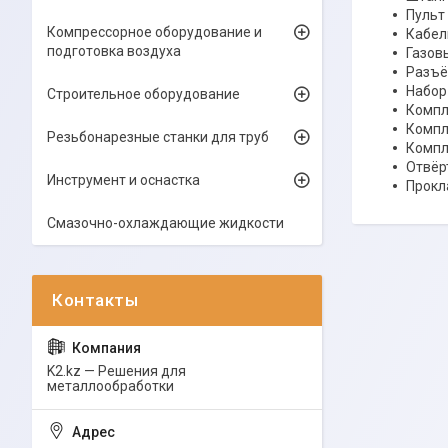
Пульт
Компрессорное оборудование и
Кабел
подготовка воздуха
Газов
Разъё
Набор
Строительное оборудование
Компл
Компл
Резьбонарезные станки для труб
Компл
Отвёр
Инструмент и оснастка
Прокла
Смазочно-охлаждающие жидкости
K2.kz — Решения для
металлообработки