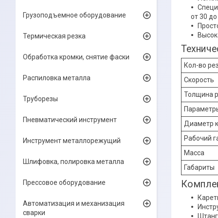
Специ
Грузоподъемное оборудование
от 30 до
Прост
Высок
Термическая резка
Техниче
Обработка кромки, снятие фаски
Кол-во ре
Распиловка металла
Скорость
Толщина р
Труборезы
Параметр
Пневматический инструмент
Диаметр к
Рабочий г
Инструмент металлорежущий
Масса
Шлифовка, полировка металла
Габариты
Компле
Прессовое оборудование
Карет
Автоматизация и механизация
Инстр
сварки
Штанг