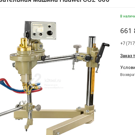
В налич
661 
+7 (717
Заказ 
возвра