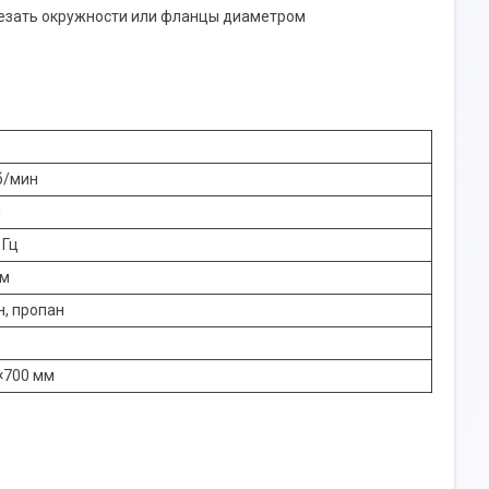
резать окружности или фланцы диаметром
об/мин
м
 Гц
мм
, пропан
×700 мм