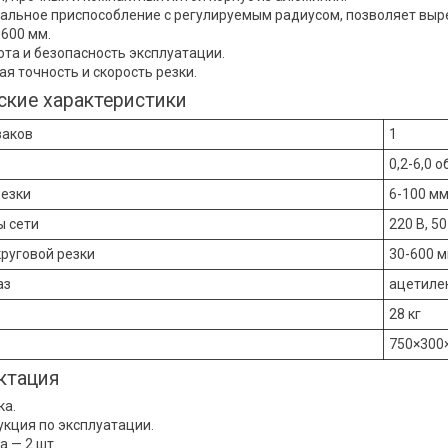
альное приспособление с регулируемым радиусом, позволяет вы
 600 мм.
ота и безопасность эксплуатации.
ая точность и скорость резки.
ские характеристики
заков
1
0,2-6,0 
езки
6-100 м
ы сети
220 В, 50
руговой резки
30-600 
аз
ацетилен
28 кг
750×300
ктация
ка.
укция по эксплуатации.
а — 2 шт.