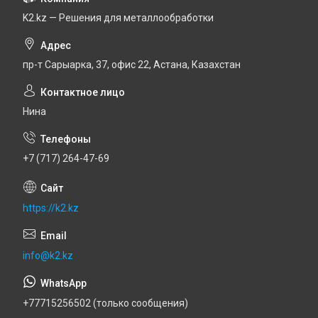
K2.kz — Решения для металлообработки
пр-т Сарыарка, 37, офис 22, Астана, Казахстан
Нина
+7 (717) 264-47-69
https://k2.kz
info@k2.kz
+77715256502 (только сообщения)