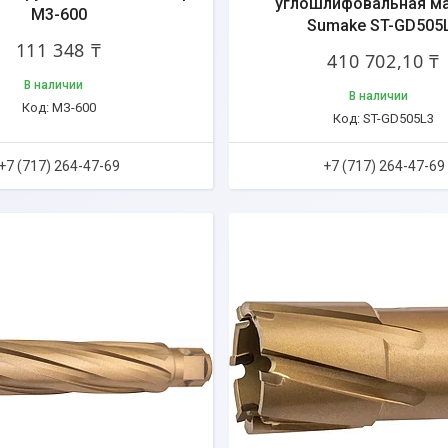
углошлифовальная м
М3-600
Sumake ST-GD505
111 348 ₸
410 702,10 ₸
В наличии
В наличии
МЗ-600
ST-GD505L3
+7 (717) 264-47-69
+7 (717) 264-47-69