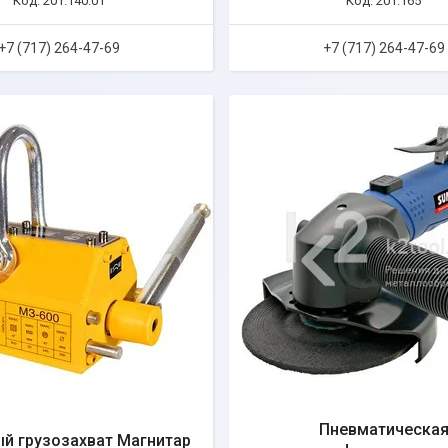
201.140.01
201.165
+7 (717) 264-47-69
+7 (717) 264-47-69
Пневматическа
й грузозахват Магнитар