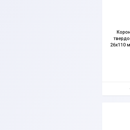
Корон
твердо
26х110 м