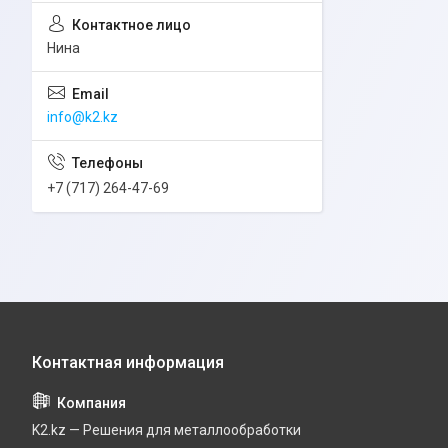
Нина
info@k2.kz
+7 (717) 264-47-69
K2.kz — Решения для металлообработки