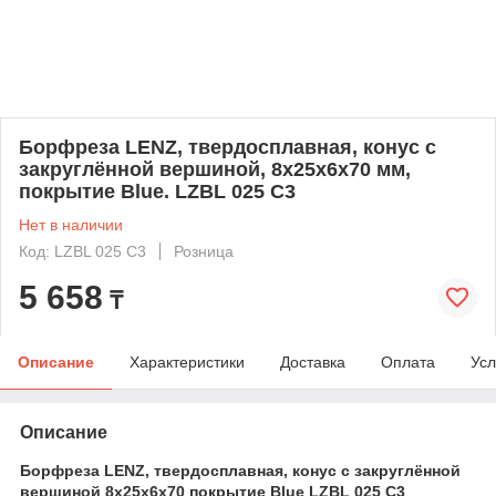
Борфреза LENZ, твердосплавная, конус с
закруглённой вершиной, 8х25х6х70 мм,
покрытие Blue. LZBL 025 C3
Нет в наличии
Код: LZBL 025 C3
Розница
5 658
₸
Описание
Характеристики
Доставка
Оплата
Усл
Описание
Борфреза LENZ, твердосплавная, конус с закруглённой
вершиной 8х25х6х70 покрытие Blue LZBL 025 C3