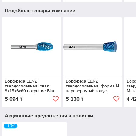
C3
Подобные товары компании
Борфреза LENZ,
Борфреза LENZ,
Бор
твердосплавная, овал
твердосплавная, форма N
твер
8х15х6х60 покрытие Blue
перевернутый конус,
М, к
LZBE 025 C3
10х10х6х55 мм, насечка
покр
5 094
5 130
4 4
₸
₸
№3, покрытие Blue. LZBN
C3
020 C3
Акционные предложения и новинки
–10%