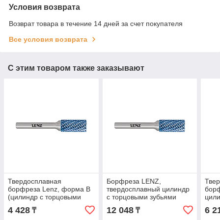
Условия возврата
Возврат товара в течение 14 дней за счет покупателя
Все условия возврата
С этим товаром также заказывают
Твердосплавная
Борфреза LENZ,
Тве
борфреза Lenz, форма В
твердосплавный цилиндр
борф
(цилиндр с торцовыми
с торцовыми зубьями
цили
зубьями), покрытие Blue.
12х25х6х70 покрытие Blue
конц
4 428
12 048
6 2
₸
₸
LZBB 050 C3
LZBB 100 C3
покр