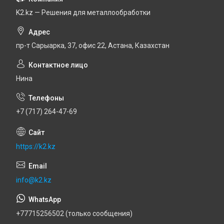
K2.kz — Решения для металлообработки
пр-т Сарыарка, 37, офис 22, Астана, Казахстан
Нина
+7 (717) 264-47-69
https://k2.kz
info@k2.kz
+77715256502 (только сообщения)