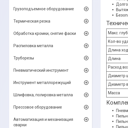
Долго
Грузоподъемное оборудование
Вытяж
Безоп
Термическая резка
Техниче
Макс. глу
Обработка кромки, снятие фаски
Кол-во уд
Распиловка металла
Длина хо
Труборезы
Длина
Расход во
Пневматический инструмент
Диаметр 
Инструмент металлорежущий
Диаметр в
Масса
Шлифовка, полировка металла
Комплек
Прессовое оборудование
Пневм
Пильно
Автоматизация и механизация
Пильно
сварки
Пильн