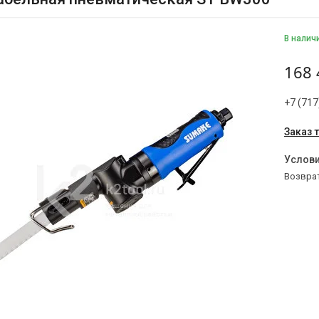
В налич
168 
+7 (717
Заказ 
возвра