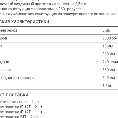
вечный воздушный двигатель мощностью 0,5 л.с.
ная конструкция с поворотом на 360 градусов.
асная и компактная конструкция из полиуретанового инженерного 
ские характеристики
бина резки
5 мм
аров
7000 об
да
10 мм
310 мм
здуха
240 л/м
шланга
650 мм
ходного отверстия
640 мм
1,4 кг
т поставки
атическая пила – 1 шт.
е полотно 6” 14Т – 2 шт.
е полотно 4” 14Т – 1 шт.
ое полотно 24Т – 1 шт.