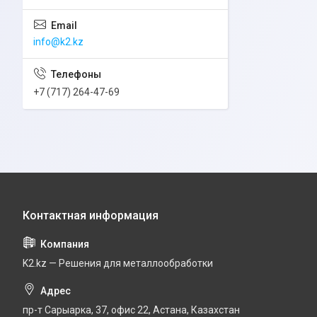
info@k2.kz
+7 (717) 264-47-69
K2.kz — Решения для металлообработки
пр-т Сарыарка, 37, офис 22, Астана, Казахстан