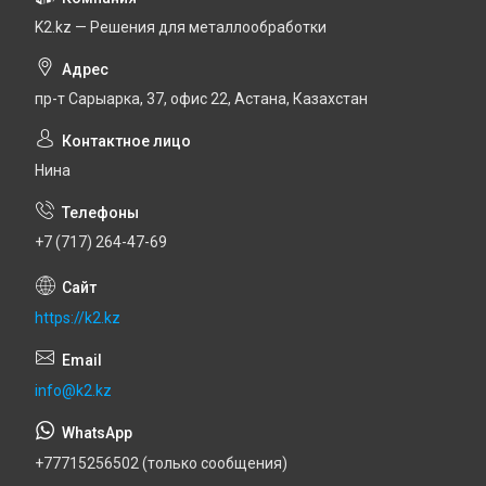
K2.kz — Решения для металлообработки
пр-т Сарыарка, 37, офис 22, Астана, Казахстан
Нина
+7 (717) 264-47-69
https://k2.kz
info@k2.kz
+77715256502 (только сообщения)