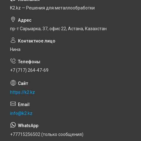
K2.kz — Решения для металлообработки
пр-т Сарыарка, 37, офис 22, Астана, Казахстан
Нина
+7 (717) 264-47-69
https://k2.kz
info@k2.kz
+77715256502 (только сообщения)