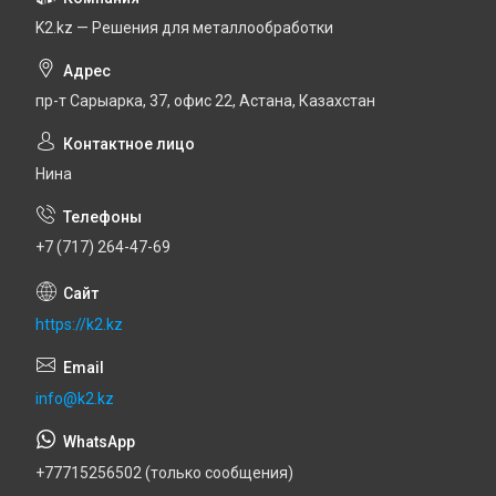
K2.kz — Решения для металлообработки
пр-т Сарыарка, 37, офис 22, Астана, Казахстан
Нина
+7 (717) 264-47-69
https://k2.kz
info@k2.kz
+77715256502 (только сообщения)