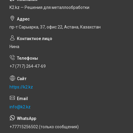
K2.kz — Решения для металлообработки
пр-т Сарыарка, 37, офис 22, Астана, Казахстан
Нина
+7 (717) 264-47-69
https://k2.kz
info@k2.kz
+77715256502 (только сообщения)