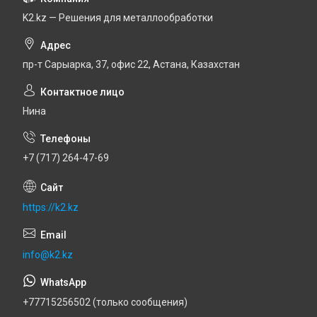
K2.kz — Решения для металлообработки
пр-т Сарыарка, 37, офис 22, Астана, Казахстан
Нина
+7 (717) 264-47-69
https://k2.kz
info@k2.kz
+77715256502 (только сообщения)