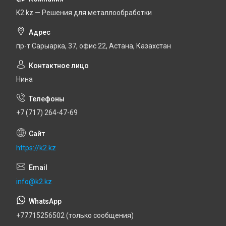
K2.kz — Решения для металлообработки
пр-т Сарыарка, 37, офис 22, Астана, Казахстан
Нина
+7 (717) 264-47-69
https://k2.kz
info@k2.kz
+77715256502 (только сообщения)