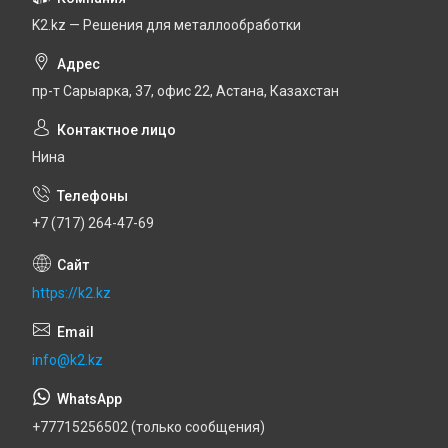
K2.kz — Решения для металлообработки
пр-т Сарыарка, 37, офис 22, Астана, Казахстан
Нина
+7 (717) 264-47-69
https://k2.kz
info@k2.kz
+77715256502 (только сообщения)