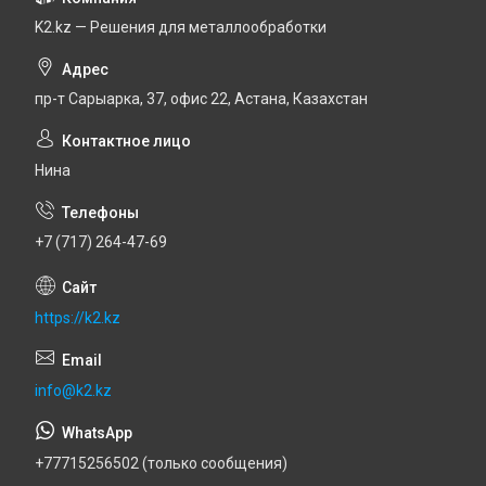
K2.kz — Решения для металлообработки
пр-т Сарыарка, 37, офис 22, Астана, Казахстан
Нина
+7 (717) 264-47-69
https://k2.kz
info@k2.kz
+77715256502 (только сообщения)