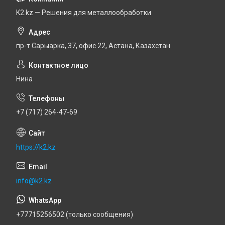
K2.kz — Решения для металлообработки
пр-т Сарыарка, 37, офис 22, Астана, Казахстан
Нина
+7 (717) 264-47-69
https://k2.kz
info@k2.kz
+77715256502 (только сообщения)