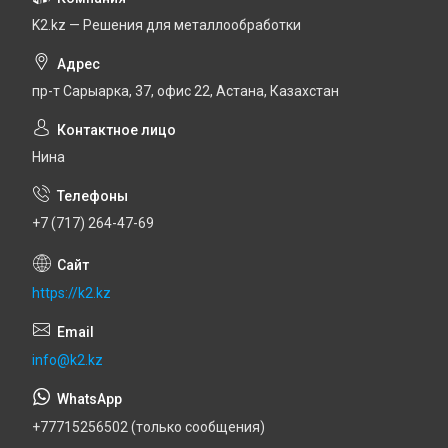
K2.kz — Решения для металлообработки
пр-т Сарыарка, 37, офис 22, Астана, Казахстан
Нина
+7 (717) 264-47-69
https://k2.kz
info@k2.kz
+77715256502 (только сообщения)