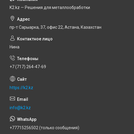
K2.kz — Решения для металлообработки
пр-т Сарыарка, 37, офис 22, Астана, Казахстан
Нина
+7 (717) 264-47-69
https://k2.kz
info@k2.kz
+77715256502 (только сообщения)