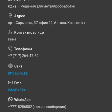
K2.kz — Решения для металлообработки
пр-т Сарыарка, 37, офис 22, Астана, Казахстан
Нина
+7 (717) 264-47-69
https://k2.kz
info@k2.kz
+77715256502 (только сообщения)